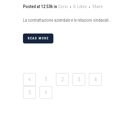
Posted at 12:53h
in
Corsi
0
Likes
Share
La contrattazione aziendale e le relazioni sindacali...
READ MORE
1
2
3
4
5