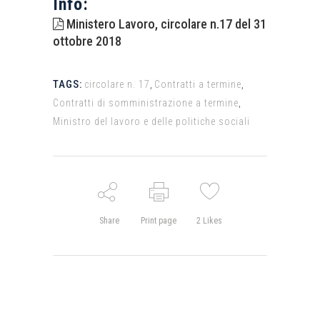
Info:
Ministero Lavoro, circolare n.17 del 31
ottobre 2018
TAGS:
circolare n. 17
,
Contratti a termine
,
Contratti di somministrazione a termine
,
Ministro del lavoro e delle politiche sociali
Share
Print page
2
Likes