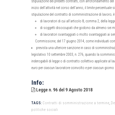
stipulazione dei predetti contratti, con arrotondamento del 
inizio dell’attività nel corso dell’anno, il limite percentu
stipulazione del contratto di somministrazione di lavoro; è
di lavoratori di cui all’articolo 8, comma 2, della legg
di soggetti disoccupati che godono da almeno sei mes
di lavoratori svantaggiati o molto svantaggiati ai sen
Commissione, del 17 giugno 2014, come individuati con de
prevista una ulteriore sanzione in caso di somministrazi
legislativo 10 settembre 2003, n. 276, quando la somministr
inderogabili di legge o di contratto collettivo applicate al 
euro per ciascun lavoratore coinvolto e per ciascun giorno
Info:
Legge n. 96 del 9 Agosto 2018
TAGS:
Contratti di somministrazione a termine
,
De
politiche sociali