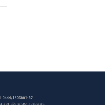
l. 0444/1803661-62
ail:paghe@studioponziogiuseppe.it