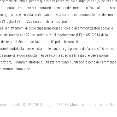
decimale all’unità superiore qualora esso sia eguale o superiore a 0,5; nel caso di
ale si computa sul numero dei lavoratori a tempo indeterminato in forza al momento d
 in ogni caso esente da limiti quantitativi la somministrazione a tempo determina
e 23 luglio 1991, n. 223 (assunti dalla mobilità),
i di trattamenti di disoccupazione non agricola o di ammortizzatori sociali e
si dei numeri 4) e 99) dell’articolo 2 del regolamento (UE) n. 651/2014 della
creto del Ministro del lavoro e delle politiche sociali.
one fraudolenta: ferme restando le sanzioni già previste dall’articolo 18 del decr
azione di lavoro è posta in essere con la specifica finalità di eludere norme
lavoratore, il somministratore e l’utilizzatore sono puniti con la pena dell’ammenda
 di somministrazione.
creto dignità
,
DL 87/2018
,
Legge 96/2018
,
Ministro del lavoro e delle