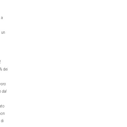
 a
a un
2
0% dei
avoro
o dal
nato
non
 di