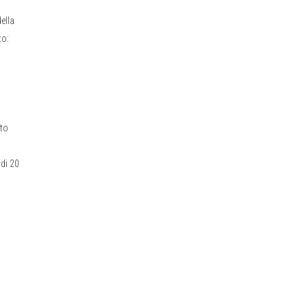
ella
to:
eto
 di 20