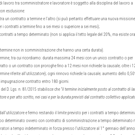
i lavoro tra somministratore e lavoratore è soggetto alla disciplina del lavoro a
con esclusione:
” tra un contratto a termine e l’altro (si può pertanto effettuare una nuova missione
r i contratti a termine fino a sei mesi o superiore a sei mesi);
contratti a tempo determinato (non si applica il tetto legale del 20%, ma esiste or
ti a termine non in somministrazione che hanno una certa durata).
 termine, tra cui ricordiamo: durata massima 24 mesi con un unico contratto o per
atto o un contratto con proroghe fino a 12 mesi non richiede la causale; oltre i 1
ine riferite all’utilizzatore); ogni rinnovo richiede la causale; aumento dello 0,5
o; impugnazione contratto entro 180 giorni.
 del D. Lgs. n. 81/2015 stabilisce che
“il termine inizialmente posto al contratto di l
e e per atto scritto, nei casi e per la durata previsti dal contratto collettivo applicat
 dall’utilizzatore e fermo restando il limite previsto per i contratti a tempo determi
tempo determinato ovvero con contratto di somministrazione a tempo determinato 
tori a tempo indeterminato in forza presso l’utilizzatore al 1° gennaio dell’anno