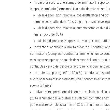
in caso di assunzione a tempo determinato il rapporto d
tempo determinato (come modificata dal decreto stesso), 
delle disposizioni relative al cosiddetti “stop and go
termine senza attendere i 10 o 20 giorni previsti invece pe
delle disposizioni relative al numero complessivo di 
limite nuovo del 30%)
ai diritti di precedenza (previsti invece per i contrat
pertanto si applicano le novità previste sui contratti a
sommatoria (compresi i contratti a termine); un unico contr
mesi serve sempre una causale (le stesse del contratto a term
contributi a carico del datore di lavoro per ciascun rinnov
in materia di proroghe l’art. 34 c.2 (secondo capoverso)
può in ogni caso essere prorogato, con il consenso del lavorator
somministratore”
salva diversa previsione dei contratti collettivi applicati
(20%), il numero dei lavoratori assunti con contratto a 
può eccedere complessivamente il 30% del numero dei lavora