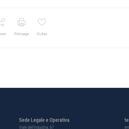
hare
Print page
0
Likes
Sede Legale e Operativa
te
Viale dell'Industria, 67
em