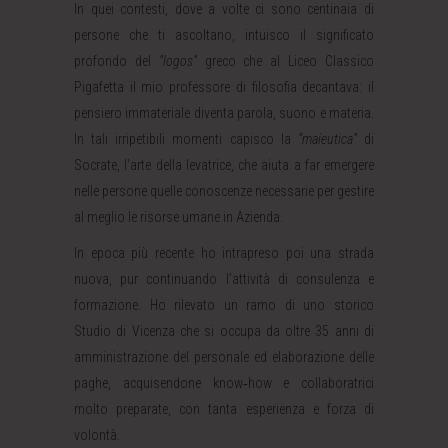
In quei contesti, dove a volte ci sono centinaia di
persone che ti ascoltano, intuisco il significato
profondo del
“logos”
greco che al Liceo Classico
Pigafetta il mio professore di filosofia decantava: il
pensiero immateriale diventa parola, suono e materia.
In tali irripetibili momenti capisco la
“maieutica”
di
Socrate, l’arte della levatrice, che aiuta a far emergere
nelle persone quelle conoscenze necessarie per gestire
al meglio le risorse umane in Azienda.
In epoca più recente ho intrapreso poi una strada
nuova, pur continuando l’attività di consulenza e
formazione. Ho rilevato un ramo di uno storico
Studio di Vicenza che si occupa da oltre 35 anni di
amministrazione del personale ed elaborazione delle
paghe, acquisendone know‐how e collaboratrici
molto preparate, con tanta esperienza e forza di
volontà.