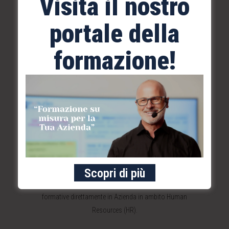
Visita il nostro
cedolini paga (attraverso un Portale Web collegato ad
un gestionale risorse umane) e della tenuta del Libro
portale della
Unico del Lavoro con gli adempimenti connessi.
formazione!
SCOPRI DI PIÙ
FORMAZIONE
Il Dott. Ponzio Giuseppe è docente in corsi, seminari e
convegni in materia di diritto del lavoro e sindacale per
qualificati Enti di formazione nazionali, tra cui II Sole
Scopri di più
24 Ore. È in grado di progettare e realizzare attività
formative direttamente in Azienda in ambito Human
Resources (HR).