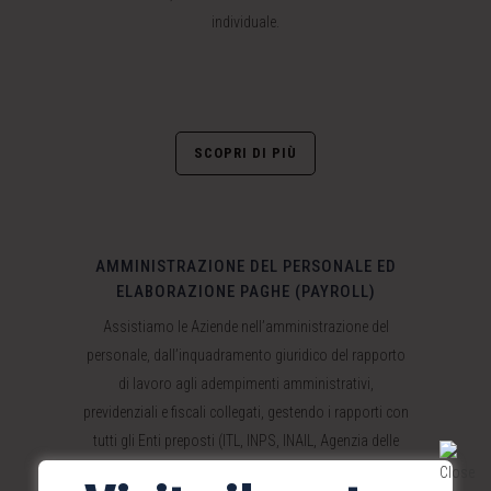
individuale.
SCOPRI DI PIÙ
AMMINISTRAZIONE DEL PERSONALE ED
ELABORAZIONE PAGHE (PAYROLL)
Assistiamo le Aziende nell’amministrazione del
personale, dall’inquadramento giuridico del rapporto
di lavoro agli adempimenti amministrativi,
previdenziali e fiscali collegati, gestendo i rapporti con
tutti gli Enti preposti (ITL, INPS, INAIL, Agenzia delle
Entrate, ecc..). Ci occupiamo dell’elaborazione dei