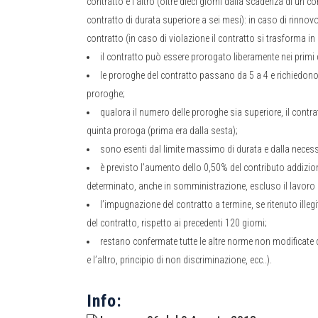
contratto e l’altro (oltre dieci giorni dalla scadenza di un c
contratto di durata superiore a sei mesi): in caso di rinnovo
contratto (in caso di violazione il contratto si trasforma i
il contratto può essere prorogato liberamente nei primi 
le proroghe del contratto passano da 5 a 4 e richiedono 
proroghe;
qualora il numero delle proroghe sia superiore, il contr
quinta proroga (prima era dalla sesta);
sono esenti dal limite massimo di durata e dalla necessit
è previsto l’aumento dello 0,50% del contributo addizio
determinato, anche in somministrazione, escluso il lavoro do
l’impugnazione del contratto a termine, se ritenuto ille
del contratto, rispetto ai precedenti 120 giorni;
restano confermate tutte le altre norme non modificate da
e l’altro, principio di non discriminazione, ecc..).
Info: