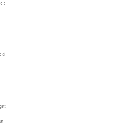
mo di
o di
etti,
 un