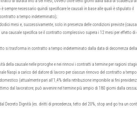
ontratto di durata fino a sei mesi, ovvero oltre venti giorni dalla data di scadenza d
 è sempre necessario quindi specificare le causali in base alle quali è stipulato il
n contratto a tempo indeterminato);
dodici mesi e, successivamente, solo in presenza delle condizioni previste (causal
una causale specifica se il contratto complessivo supera i 12 mesi per effetto di 
atto si trasforma in contratto a tempo indeterminato dalla data di decorrenza della
à della causale nelle proroghe e nei rinnovi i contratti a termine per ragioni stagi
nale Naspi a carico del datore di lavoro per ciascun rinnovo del contratto a tempo
mestico (attualmente pari all’1,4% della retribuzione imponibile ai fini previdenzi
gittimo dal lavoratore, può avvenire nel termine più ampio di 180 giorni dalla cess
l Decreto Dignità (es. diritti di precedenza, tetto del 20%, stop and go tra un con