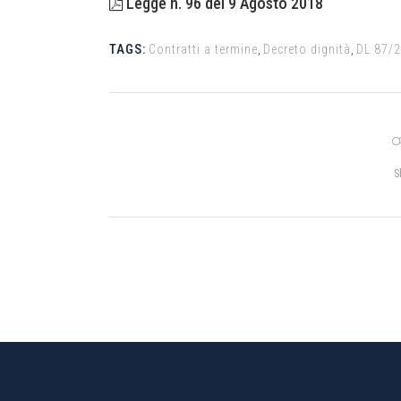
Legge n. 96 del 9 Agosto 2018
TAGS:
Contratti a termine
,
Decreto dignità
,
DL 87/
S