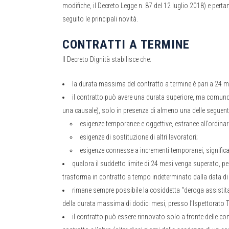
modifiche, il Decreto Legge n. 87 del 12 luglio 2018) e pert
seguito le principali novità.
CONTRATTI A TERMINE
Il Decreto Dignità stabilisce che:
la durata massima del contratto a termine è pari a 24 m
il contratto può avere una durata superiore, ma comunq
una causale), solo in presenza di almeno una delle seguent
esigenze temporanee e oggettive, estranee all’ordinaria
esigenze di sostituzione di altri lavoratori;
esigenze connesse a incrementi temporanei, significat
qualora il suddetto limite di 24 mesi venga superato, per
trasforma in contratto a tempo indeterminato dalla data di
rimane sempre possibile la cosiddetta “deroga assistita”
della durata massima di dodici mesi, presso l’Ispettorato Te
il contratto può essere rinnovato solo a fronte delle co