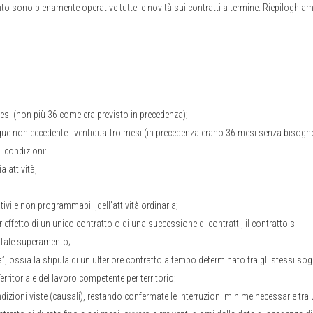
anto sono pienamente operative tutte le novità sui contratti a termine. Riepiloghia
esi (non più 36 come era previsto in precedenza);
ue non eccedente i ventiquattro mesi (in precedenza erano 36 mesi senza bisogn
i condizioni:
 attività,
ivi e non programmabili,dell’attività ordinaria;
 effetto di un unico contratto o di una successione di contratti, il contratto si
 tale superamento;
, ossia la stipula di un ulteriore contratto a tempo determinato fra gli stessi sogg
rritoriale del lavoro competente per territorio;
ndizioni viste (causali), restando confermate le interruzioni minime necessarie tra