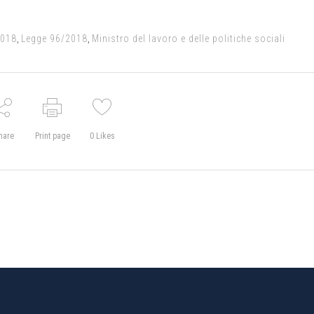
2018
,
Legge 96/2018
,
Ministro del lavoro e delle politiche sociali
hare
Print page
0
Likes