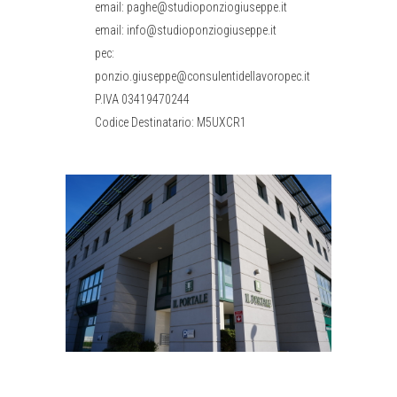
email: paghe@studioponziogiuseppe.it
email: info@studioponziogiuseppe.it
pec:
ponzio.giuseppe@consulentidellavoropec.it
P.IVA 03419470244
Codice Destinatario: M5UXCR1