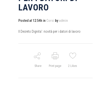
LAVORO
Posted at 12:54h
in
Corsi
by
admin
Il Decreto Dignita’: novità per i datori di lavoro
Share
Print page
2
Likes