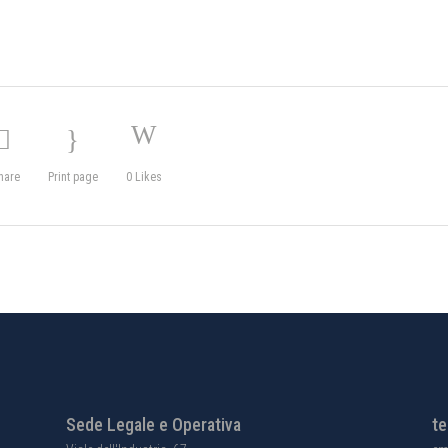
hare
Print page
0
Likes
Sede Legale e Operativa
te