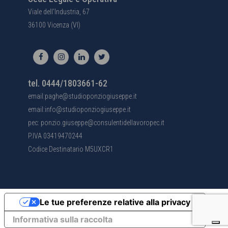
Viale dell'Industria, 67
36100 Vicenza (VI)
tel. 0444/1803661-62
email:paghe@studioponziogiuseppe.it
email:info@studioponziogiuseppe.it
pec: ponzio.giuseppe@consulentidellavoropec.it
P.IVA 03419470244
Codice Destinatario M5UXCR1
Le tue preferenze relative alla privacy
Informativa sulla raccolta