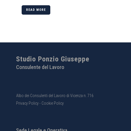
READ MORE
Studio Ponzio Giuseppe
Consulente del Lavoro
Albo dei Consulenti del Lavoro di Vicenza n. 716
Privacy Policy
-
Cookie Policy
Sede Legale e Operativa