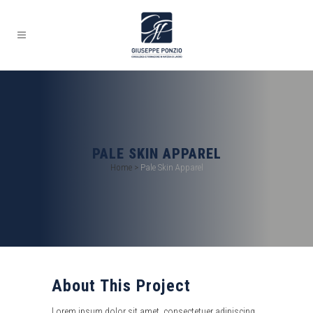
PALE SKIN APPAREL
Home
>
Pale Skin Apparel
About This Project
Lorem ipsum dolor sit amet, consectetuer adipiscing