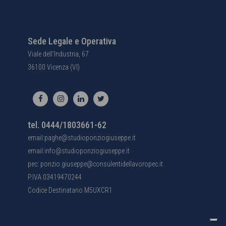
Sede Legale e Operativa
Viale dell'Industria, 67
36100 Vicenza (VI)
tel. 0444/1803661-62
email:paghe@studioponziogiuseppe.it
email:info@studioponziogiuseppe.it
pec: ponzio.giuseppe@consulentidellavoropec.it
P.IVA 03419470244
Codice Destinatario M5UXCR1