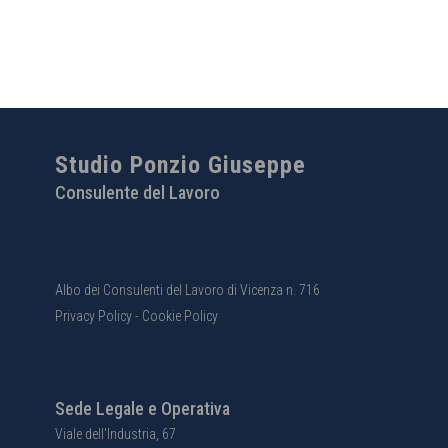
Studio Ponzio Giuseppe
Consulente del Lavoro
Albo dei Consulenti del Lavoro di Vicenza n. 716
Privacy Policy
-
Cookie Policy
Sede Legale e Operativa
Viale dell'Industria, 67