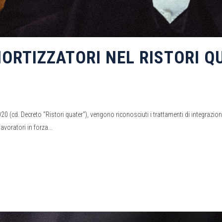
ORTIZZATORI NEL RISTORI QU
(cd. Decreto “Ristori quater“), vengono riconosciuti i trattamenti di integrazione s
voratori in forza...