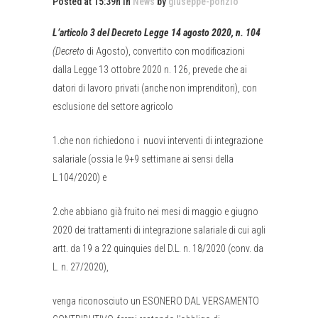
Posted at 15:39h
in
News
by
giuseppe-ponzio
L’articolo 3 del Decreto Legge 14 agosto 2020, n. 104
(Decreto
di Agosto), convertito con modificazioni
dalla Legge 13 ottobre 2020 n. 126, prevede che ai
datori di lavoro privati (anche non imprenditori), con
esclusione del settore agricolo
1.che non richiedono i
nuovi interventi di integrazione
salariale (ossia le 9+9 settimane ai sensi della
L.104/2020) e
2.che abbiano già fruito nei mesi di maggio e giugno
2020 dei trattamenti di integrazione salariale di cui agli
artt. da 19 a 22 quinquies del D.L. n. 18/2020 (conv. da
L. n. 27/2020),
venga riconosciuto un ESONERO DAL VERSAMENTO