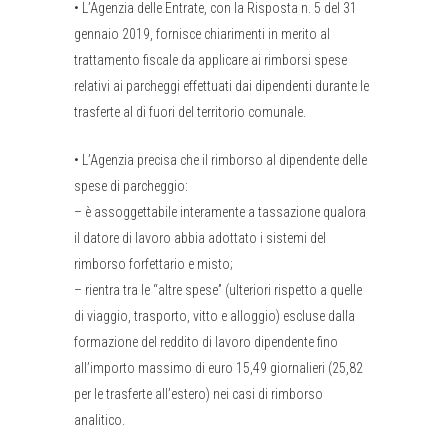
•
L’Agenzia delle Entrate, con la Risposta n. 5 del 31
gennaio 2019, fornisce chiarimenti in merito al
trattamento fiscale da applicare ai rimborsi spese
relativi ai parcheggi effettuati dai dipendenti durante le
trasferte al di fuori del territorio comunale.
•
L’Agenzia precisa che il rimborso al dipendente delle
spese di parcheggio:
– è assoggettabile interamente a tassazione qualora
il datore di lavoro abbia adottato i sistemi del
rimborso forfettario e misto;
– rientra tra le “altre spese” (ulteriori rispetto a quelle
di viaggio, trasporto, vitto e alloggio) escluse dalla
formazione del reddito di lavoro dipendente fino
all’importo massimo di euro 15,49 giornalieri (25,82
per le trasferte all’estero) nei casi di rimborso
analitico.