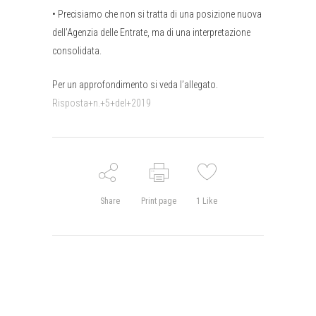
•
Precisiamo che non si tratta di una posizione nuova
dell’Agenzia delle Entrate, ma di una interpretazione
consolidata.
Per un approfondimento si veda l’allegato.
Risposta+n.+5+del+2019
Share
Print page
1
Like