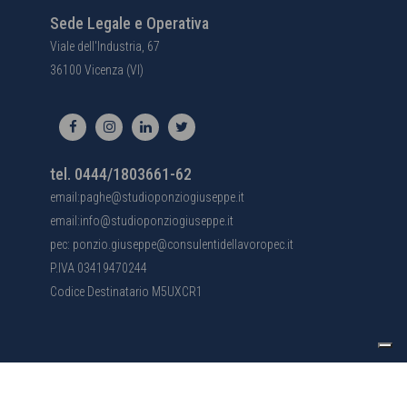
Sede Legale e Operativa
Viale dell'Industria, 67
36100 Vicenza (VI)
tel. 0444/1803661-62
email:paghe@studioponziogiuseppe.it
email:info@studioponziogiuseppe.it
pec: ponzio.giuseppe@consulentidellavoropec.it
P.IVA 03419470244
Codice Destinatario M5UXCR1
Le tue preferenze relative alla privacy