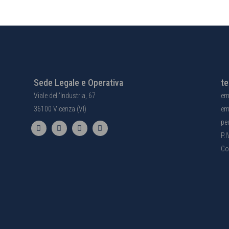
Sede Legale e Operativa
te
Viale dell'Industria, 67
em
36100 Vicenza (VI)
em
pe
P.
Co