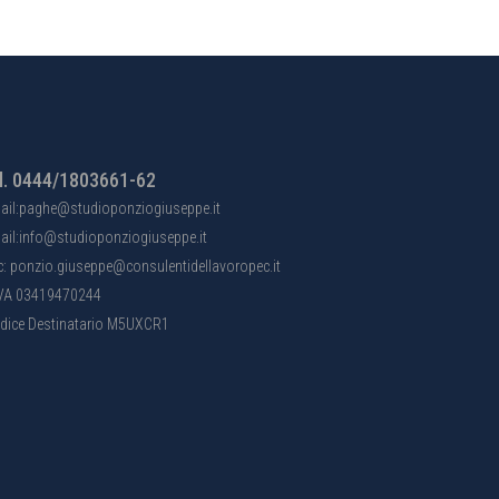
l. 0444/1803661-62
ail:paghe@studioponziogiuseppe.it
ail:info@studioponziogiuseppe.it
c: ponzio.giuseppe@consulentidellavoropec.it
IVA 03419470244
dice Destinatario M5UXCR1