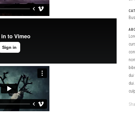
CA
Bus
AB
Lor
cur
con
non
bib
dui
dui
cul
Sha