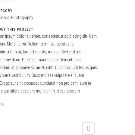
TEGORY
iness, Photography
OUT THIS PROJECT
em ipsum dolor sit amet, consectetuer adipiscing elit. Nam
sus. Morbi ut mi. Nullam enim leo, egestas id,
dimentum at, laoreet mattis, massa. Sed eleifend
ummy diam. Praesent mauris ante, elementum et,
endum at, posuere sit amet, nibh. Duis tincidunt lectus quis
 viverra vestibulum. Suspendisse vulputate aliquam
.Excepteur sint occaecat cupidatat non proident, sunt in
pa qui officia deserunt mollit anim id est laborum
re