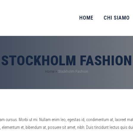
HOME
CHI SIAMO
STOCKHOLM FASHION
Home
>
Stockholm Fashion
Nam cursus. Morbi ut mi. Nullam enim leo, egestas id, condimentum at, laoreet mat
lementum et, bibendum at, posuere sit amet, nibh. Duis tincidunt lectus quis du