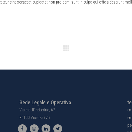
teur sint occaecat cupidatat non proident, sunt in culpa qui officia deserunt moll
Sede Legale e Operativa
te
Viale dell'Industria, 67
em
36100 Vicenza (VI)
em
pe