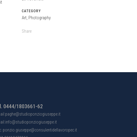
it
CATEGORY
Art, Photography
Share
l. 0444/1803661-62
ail:paghe@studioponziogiuseppe.it
ail:info@studioponziogiuseppe.it
c: ponzio.giuseppe@consulentidellavoropec.it