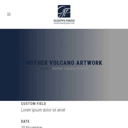
MOTHER VOLCANO ARTWORK
Home
>
Mother Volcano Artwork
CUSTOM FIELD
Lorem ipsum dolor sit amet
DATE
20 November