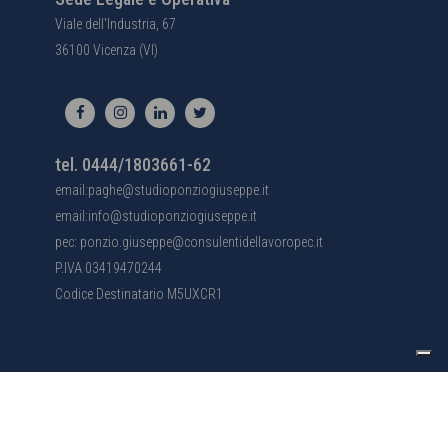
Viale dell'Industria, 67
36100 Vicenza (VI)
tel. 0444/1803661-62
email:paghe@studioponziogiuseppe.it
email:info@studioponziogiuseppe.it
pec: ponzio.giuseppe@consulentidellavoropec.it
P.IVA 03419470244
Codice Destinatario M5UXCR1
Le tue preferenze relative alla privacy
Informativa sulla raccolta