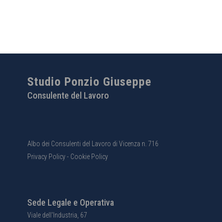
Studio Ponzio Giuseppe
Consulente del Lavoro
Albo dei Consulenti del Lavoro di Vicenza n. 716
Privacy Policy
-
Cookie Policy
Sede Legale e Operativa
Viale dell'Industria, 67