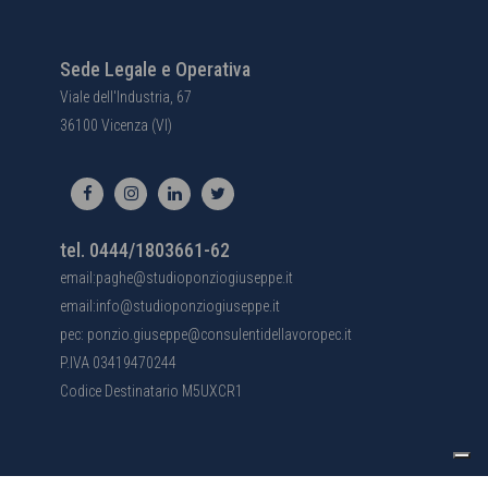
Sede Legale e Operativa
Viale dell'Industria, 67
36100 Vicenza (VI)
tel. 0444/1803661-62
email:paghe@studioponziogiuseppe.it
email:info@studioponziogiuseppe.it
pec: ponzio.giuseppe@consulentidellavoropec.it
P.IVA 03419470244
Codice Destinatario M5UXCR1