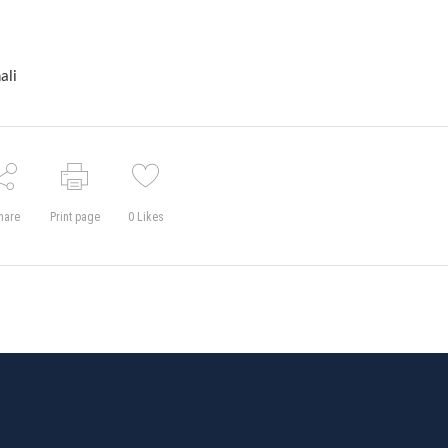
ali
hare
Print page
0
Likes