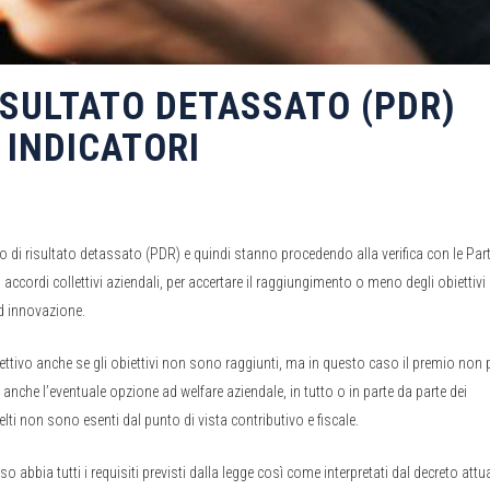
ISULTATO DETASSATO (PDR)
 INDICATORI
o di risultato detassato (PDR) e quindi stanno procedendo alla verifica con le Part
li accordi collettivi aziendali, per accertare il raggiungimento o meno degli obiettivi 
 ed innovazione.
llettivo anche se gli obiettivi non sono raggiunti, ma in questo caso il premio non
anche l’eventuale opzione ad welfare aziendale, in tutto o in parte da parte dei
lti non sono esenti dal punto di vista contributivo e fiscale.
abbia tutti i requisiti previsti dalla legge così come interpretati dal decreto attu