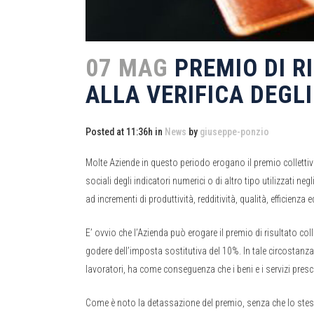
07 MAG
PREMIO DI R
ALLA VERIFICA DEGLI
Posted at 11:36h
in
News
by
giuseppe-ponzio
Molte Aziende in questo periodo erogano il premio collettiv
sociali degli indicatori numerici o di altro tipo utilizzati neg
ad incrementi di produttività, redditività, qualità, efficienza
E’ ovvio che l’Azienda può erogare il premio di risultato co
godere dell’imposta sostitutiva del 10%. In tale circostanza 
lavoratori, ha come conseguenza che i beni e i servizi presce
Come è noto la detassazione del premio, senza che lo stesso 