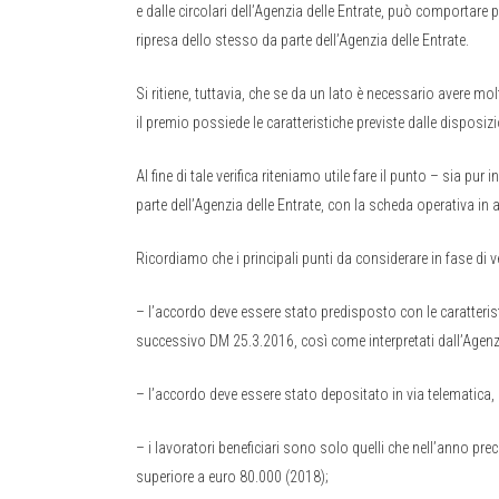
e dalle circolari dell’Agenzia delle Entrate, può comportare
ripresa dello stesso da parte dell’Agenzia delle Entrate.
Si ritiene, tuttavia, che se da un lato è necessario avere mol
il premio possiede le caratteristiche previste dalle disposizi
Al fine di tale verifica riteniamo utile fare il punto – sia pur
parte dell’Agenzia delle Entrate, con la scheda operativa in a
Ricordiamo che i principali punti da considerare in fase di ve
– l’accordo deve essere stato predisposto con le caratterist
successivo DM 25.3.2016, così come interpretati dall’Agenzi
– l’accordo deve essere stato depositato in via telematica
– i lavoratori beneficiari sono solo quelli che nell’anno p
superiore a euro 80.000 (2018);