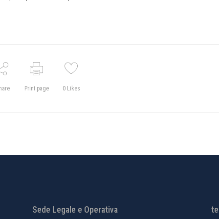
hare
Print page
0
Likes
Sede Legale e Operativa
te