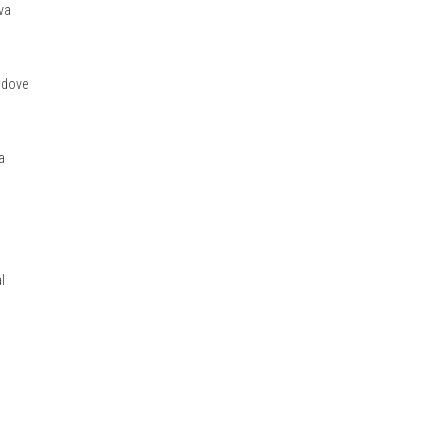
iva
à dove
a
l