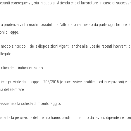
 pesanti conseguenze, sia in capo all’Azienda che al lavoratore, in caso di success
ta prudenza visti i rischi possibili, dall’altro lato va messo da parte ogni timore l
oni di legge.
 in modo sintetico – delle disposizioni vigenti, anche alla luce dei recenti interventi d
llegato.
rifica degli indicatori sono:
iche previste dalla legge L. 208/2015 (e successive modifiche ed integrazioni) e da
a delle Entrate;
, assieme alla scheda di monitoraggio;
recedente la percezione del premio hanno avuto un reddito da lavoro dipendente non