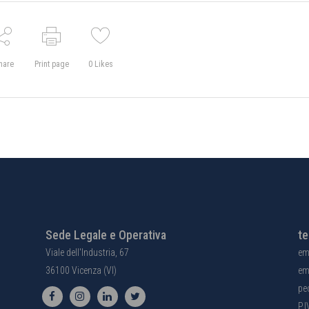
hare
Print page
0
Likes
Sede Legale e Operativa
te
Viale dell'Industria, 67
em
36100 Vicenza (VI)
em
pe
P.