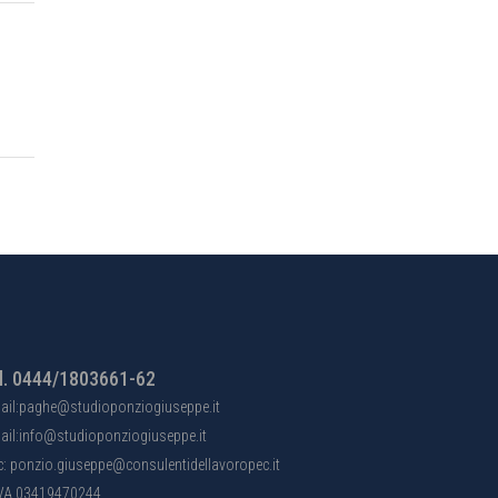
l. 0444/1803661-62
ail:paghe@studioponziogiuseppe.it
ail:info@studioponziogiuseppe.it
c: ponzio.giuseppe@consulentidellavoropec.it
IVA 03419470244