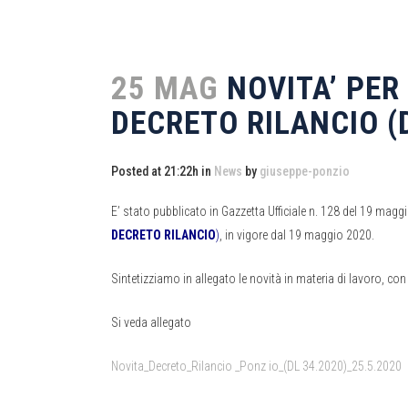
25 MAG
NOVITA’ PER 
DECRETO RILANCIO (D
Posted at 21:22h
in
News
by
giuseppe-ponzio
E’ stato pubblicato in Gazzetta Ufficiale n. 128 del 19 maggi
DECRETO RILANCIO
)
, in vigore dal 19 maggio 2020.
Sintetizziamo in allegato le novità in materia di lavoro, co
Si veda allegato
Novita_Decreto_Rilancio _Ponz io_(DL 34.2020)_25.5.2020