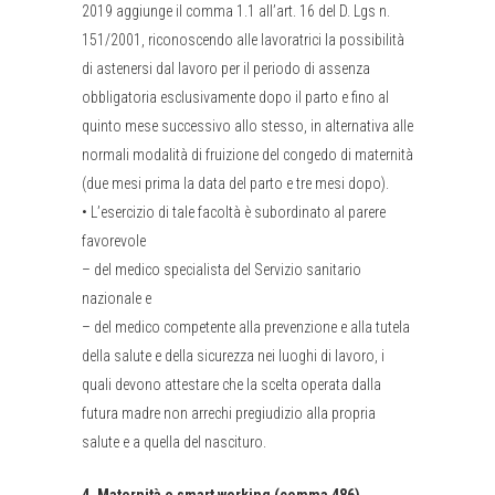
2019 aggiunge il comma 1.1 all’art. 16 del D. Lgs n.
151/2001, riconoscendo alle lavoratrici la possibilità
di astenersi dal lavoro per il periodo di assenza
obbligatoria esclusivamente dopo il parto e fino al
quinto mese successivo allo stesso, in alternativa alle
normali modalità di fruizione del congedo di maternità
(due mesi prima la data del parto e tre mesi dopo).
•
L’esercizio di tale facoltà è subordinato al parere
favorevole
–
del medico specialista del Servizio sanitario
nazionale e
–
del medico competente alla prevenzione e alla tutela
della salute e della sicurezza nei luoghi di lavoro,
i
quali devono attestare che la scelta operata dalla
futura madre non arrechi pregiudizio alla propria
salute e a quella del nascituro.
4. Maternità e smart working (comma 486)