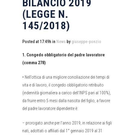
BILANCIO 2019
(LEGGE N.
145/2018)
Posted at 17:49h
in
News
by
giuseppe-ponzio
1. Congedo obbligatorio del padre lavoratore
(comma 278)
•
Nell’ottica di una migliore conciliazione dei tempi di
vita e di lavoro, il congedo obbligatorio retribuito
(indennità giornaliera a carico dell’INPS pari al 100%),
da fruire entro 5 mesi dalla nascita del figlio, a favore
del padre lavoratore dipendente è:
–
prorogato anche per l’anno 2019, in relazione ai figli
nati, adottati o affiliati dal 1° gennaio 2019 al 31