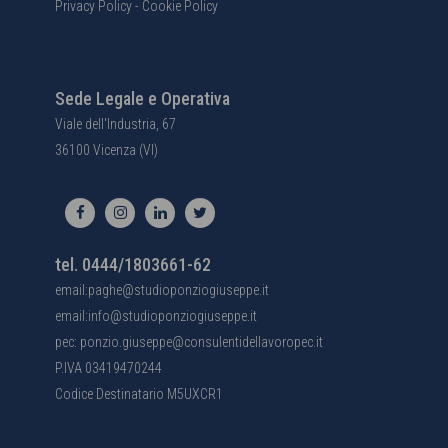
Privacy Policy
-
Cookie Policy
Sede Legale e Operativa
Viale dell'Industria, 67
36100 Vicenza (VI)
tel. 0444/1803661-62
email:paghe@studioponziogiuseppe.it
email:info@studioponziogiuseppe.it
pec: ponzio.giuseppe@consulentidellavoropec.it
P.IVA 03419470244
Codice Destinatario M5UXCR1