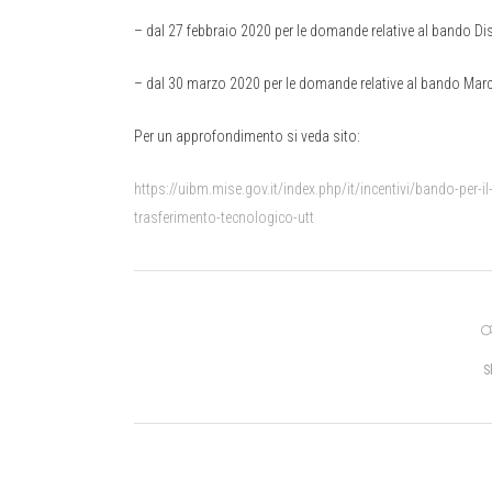
– dal 27 febbraio 2020 per le domande relative al bando Dis
– dal 30 marzo 2020 per le domande relative al bando Marchi
Per un approfondimento si veda sito:
https://uibm.mise.gov.it/index.php/it/incentivi/bando-per-il
trasferimento-tecnologico-utt
S