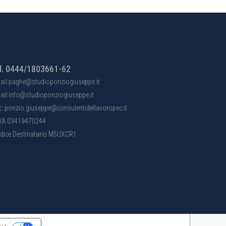
l. 0444/1803661-62
ail:paghe@studioponziogiuseppe.it
ail:info@studioponziogiuseppe.it
c: ponzio.giuseppe@consulentidellavoropec.it
IVA 03419470244
dice Destinatario M5UXCR1