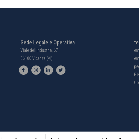
Sede Legale e Operativa
te
Viale dell'Industria, 67
em
36100 Vicenza (VI)
em
pe
P.
Co