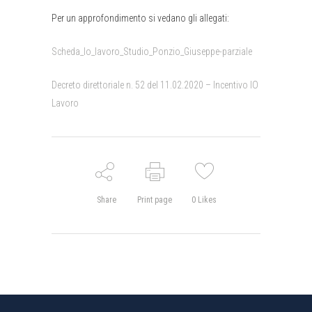
Per un approfondimento si vedano gli allegati:
Scheda_Io_lavoro_Studio_Ponzio_Giuseppe-parziale
Decreto direttoriale n. 52 del 11.02.2020 – Incentivo IO
Lavoro
Share
Print page
0
Likes