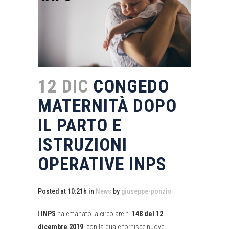
12 DIC
CONGEDO
MATERNITÀ DOPO
IL PARTO E
ISTRUZIONI
OPERATIVE INPS
Posted at 10:21h
in
News
by
giuseppe-ponzio
L
INPS
ha emanato la circolare n.
148 del 12
dicembre 2019
, con la quale fornisce nuove