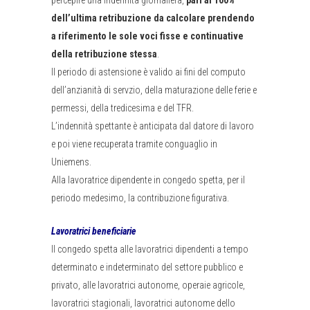
percepire una indennità giornaliera,
pari al 100%
dell’ultima retribuzione da calcolare prendendo
a riferimento le sole voci fisse e continuative
della retribuzione stessa
.
Il periodo di astensione è valido ai fini del computo
dell’anzianità di servzio, della maturazione delle ferie e
permessi, della tredicesima e del TFR.
L’indennità spettante è anticipata dal datore di lavoro
e poi viene recuperata tramite conguaglio in
Uniemens.
Alla lavoratrice dipendente in congedo spetta, per il
periodo medesimo, la contribuzione figurativa.
Lavoratrici beneficiarie
Il congedo spetta alle lavoratrici dipendenti a tempo
determinato e indeterminato del settore pubblico e
privato, alle lavoratrici autonome, operaie agricole,
lavoratrici stagionali, lavoratrici autonome dello