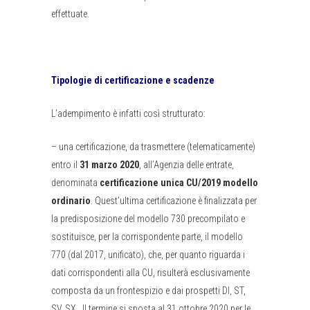
effettuate.
Tipologie di certificazione e scadenze
L’adempimento è infatti così strutturato:
– una certificazione, da trasmettere (telematicamente)
entro il
31 marzo 2020
, all’Agenzia delle entrate,
denominata
certificazione unica CU/2019 modello
ordinario
. Quest’ultima certificazione è finalizzata per
la predisposizione del modello 730 precompilato e
sostituisce, per la corrispondente parte, il modello
770 (dal 2017, unificato), che, per quanto riguarda i
dati corrispondenti alla CU, risulterà esclusivamente
composta da un frontespizio e dai prospetti DI, ST,
SV, SX . Il termine si sposta al 31 ottobre 2020 per le