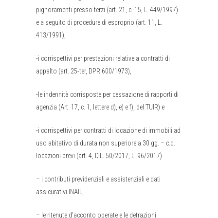
pignoramenti presso terzi (art. 21, c. 15, L. 449/1997)
e a seguito di procedure di esproprio (art. 11, L.
413/1991),
-i corrispettivi per prestazioni relative a contratti di
appalto (art. 25-ter, DPR 600/1973),
-le indennità corrisposte per cessazione di rapporti di
agenzia (Art. 17, c. 1, lettere d), e) e f), del TUIR) e
-i corrispettivi per contratti di locazione di immobili ad
uso abitativo di durata non superiore a 30 gg. – c.d.
locazioni brevi (art. 4, D.L. 50/2017, L. 96/2017)
– i contributi previdenziali e assistenziali e dati
assicurativi INAIL,
– le ritenute d’acconto operate e le detrazioni