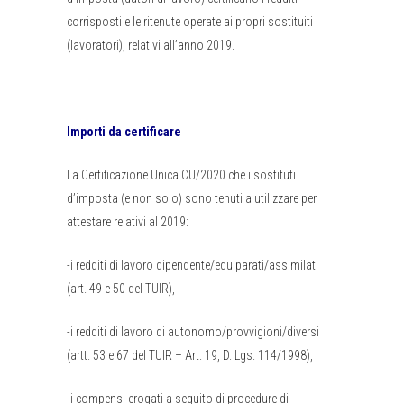
corrisposti e le ritenute operate ai propri sostituiti
(lavoratori), relativi all’anno 2019.
Importi da certificare
La Certificazione Unica CU/2020 che i sostituti
d’imposta (e non solo) sono tenuti a utilizzare per
attestare relativi al 2019:
-i redditi di lavoro dipendente/equiparati/assimilati
(art. 49 e 50 del TUIR),
-i redditi di lavoro di autonomo/provvigioni/diversi
(artt. 53 e 67 del TUIR – Art. 19, D. Lgs. 114/1998),
-i compensi erogati a seguito di procedure di